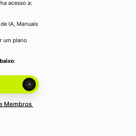
ha acesso a:
de IA, Manuais
er um plano
abaixo
:
de Membros