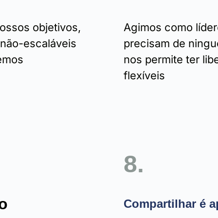
ossos objetivos,
Agimos como líde
 não-escaláveis
precisam de ningué
remos
nos permite ter li
flexíveis
8.
o
Compartilhar é a