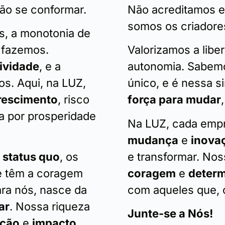
ão se conformar.
Não acreditamos e
somos os criadores
s, a monotonia de
 fazemos.
Valorizamos a liber
tividade
, e a
autonomia. Sabem
s. Aqui, na LUZ,
único, e é nessa 
rescimento
, risco
força para mudar
a por prosperidade
Na LUZ, cada emp
mudança
e
inova
 status quo
, os
e transformar. Nos
e têm a coragem
coragem
e
deter
ara nós, nasce da
com aqueles que, 
ar
. Nossa riqueza
Junte-se a Nós!
ução
e
impacto