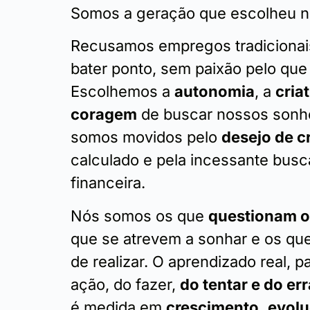
Somos a geração que escolheu n
Recusamos empregos tradicionai
bater ponto, sem paixão pelo que
Escolhemos a
autonomia
, a
cria
coragem
de buscar nossos sonho
somos movidos pelo
desejo de c
calculado e pela incessante busc
financeira.
Nós somos os que
questionam o
que se atrevem a sonhar e os qu
de realizar. O aprendizado real, p
ação, do fazer,
do tentar e do err
é medida em
crescimento,
evol