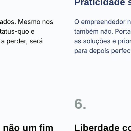
Praticidade
sados. Mesmo nos
O empreendedor nã
tatus-quo e
também não. Porta
ra perder, será
as soluções e prio
para depois perfec
6.
, não um fim
Liberdade c