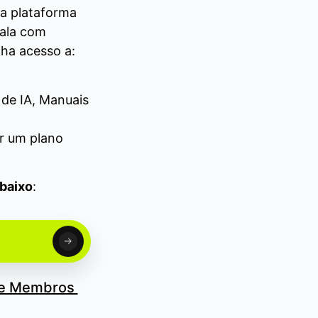
ma plataforma
cala com
ha acesso a:
de IA, Manuais
er um plano
abaixo
:
de Membros