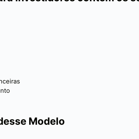
nceiras
ento
 desse Modelo