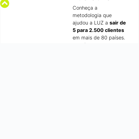
Conheça a
metodologia que
ajudou a LUZ a
sair de
5 para 2.500 clientes
em mais de 80 países.
Nos últimos meses, a
metodologia já ajudou
mais de 30
empresários de
consultoria a
ganharem escala,
através do
Programa de
Imersão LUZ
Prime+
Assistir
.
agora