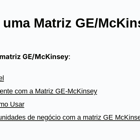
 uma Matriz GE/McKin
matriz GE/McKinsey
:
el
liente com a Matriz GE-McKinsey
omo Usar
 unidades de negócio com a matriz GE McKins