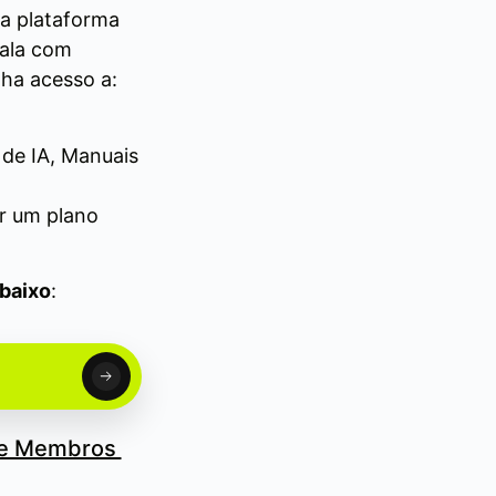
ma plataforma
cala com
ha acesso a:
de IA, Manuais
er um plano
abaixo
:
de Membros