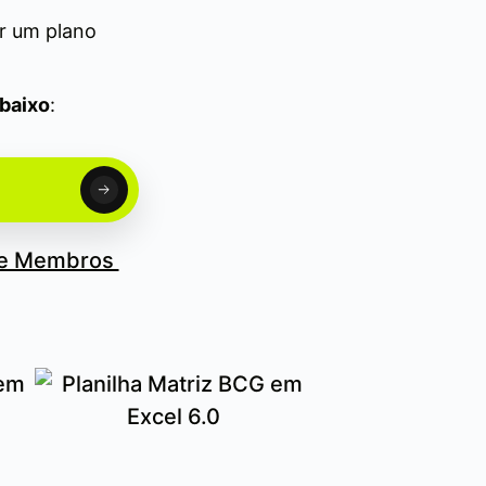
er um plano
abaixo
:
de Membros